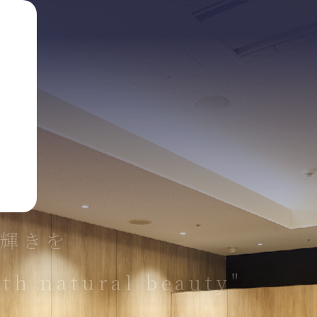
輝きを
ith natural beauty"